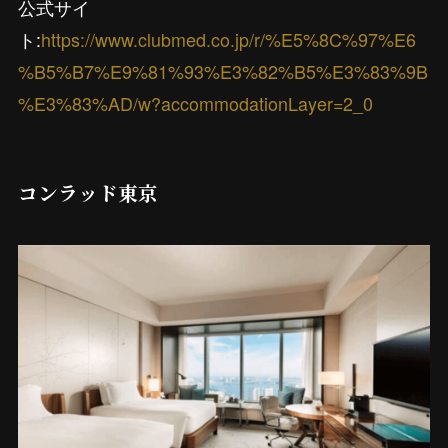
公式サイ
ト:
https://www.clubmed.co.jp/r/%E5%8C%97%E6
%B5%B7%E9%81%93%E3%82%B5%E3%83%9B
%E3%83%AD/w?accommodationLayer=2_0
コンラッド東京