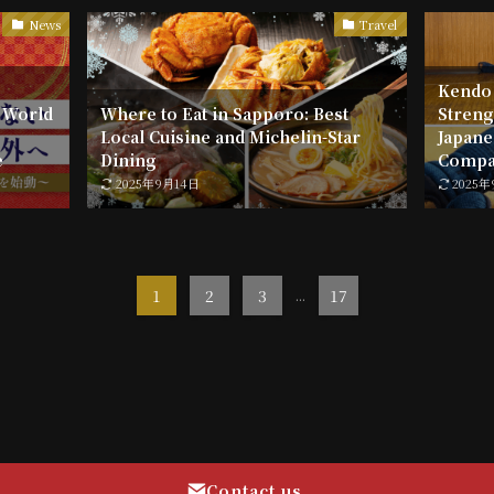
News
Travel
Kendo 
e World
Where to Eat in Sapporo: Best
Streng
Local Cuisine and Michelin-Star
Japane
e
Dining
Compa
2025年9月14日
2025
1
2
3
...
17
Contact us