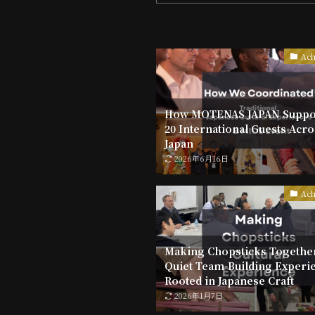
Ach
How MOTENAS JAPAN Suppo
20 International Guests Acro
Japan
2026年6月16日
Ach
Making Chopsticks Together
Quiet Team-Building Experi
Rooted in Japanese Craft
2026年1月7日