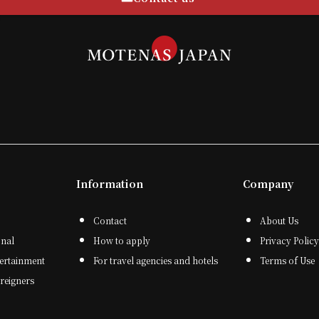
Information
Company
Contact
About Us
onal
How to apply
Privacy Policy
tertainment
For travel agencies and hotels
Terms of Use
oreigners