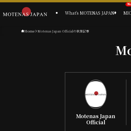
What’s MOTENAS JAPAN?
MI
Home
Motenas Japan Officialの執筆記事
Mo
Motenas Japan
Official