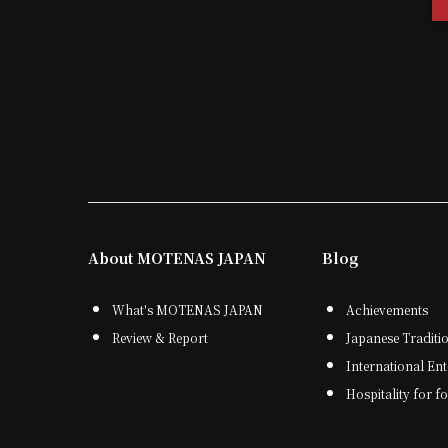
About MOTENAS JAPAN
Blog
What's MOTENAS JAPAN
Achievements
Review & Report
Japanese Traditi
International En
Hospitality for f