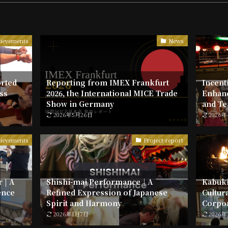
ievements
News
rted
Reporting from IMEX Frankfurt
Incenti
ss
2026, the International MICE Trade
Enhanc
Show in Germany
and Te
2026年5月26日
2026
ievements
Project-report
 | A
Shishi-mai Performance｜A
Kabuki
ence
Refined Expression of Japanese
Cultur
Spirit and Harmony
Corpor
2026年1月7日
2026