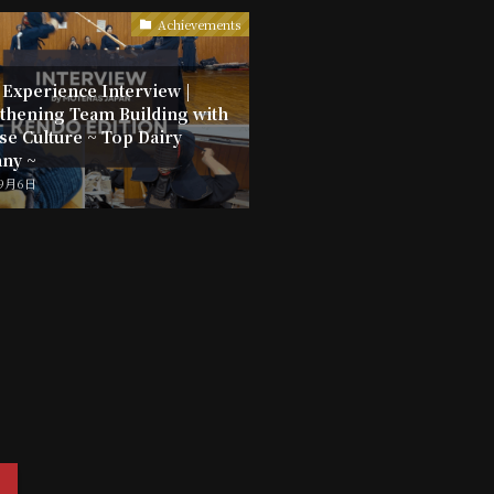
Achievements
Experience Interview |
thening Team Building with
se Culture ~ Top Dairy
ny ~
年9月6日