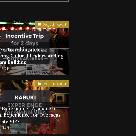
Project-report
ve Travel in Japan:
ing Cultural Understanding
am Building
年4月7日
Project-report
 Experience | A Japanese
al Experience for Overseas
ate VIPs
年1月5日