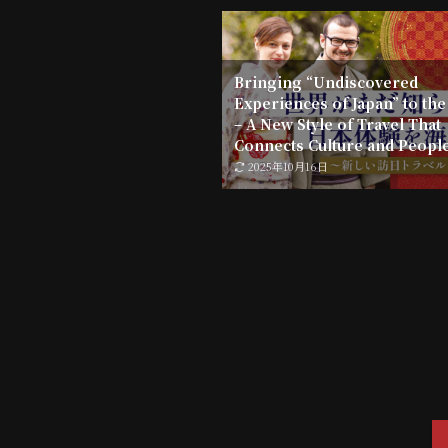
Bringing “Undiscovered
Experiences of Japan” to th
– A New Style of Travel That
Connects Culture and Peopl
2025年10月16日